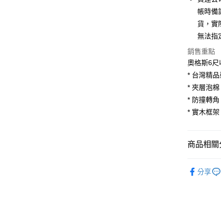
6 期 
合作金
帳時備
華南商
貨，實
合作金
LINE Pay
上海商
華南商
無法指
國泰世
Apple Pay
上海商
銷售重點
臺灣中
國泰世
匯豐（
奧格斯6尺
街口支付
臺灣中
聯邦商
* 台灣精
匯豐（
悠遊付
元大商
聯邦商
* 夾層泡棉
玉山商
元大商
Google Pa
* 防撞轉角
台新國
玉山商
* 實木框架
台灣樂
台新國
大哥付你
台灣樂
相關說明
【大哥付
商品相關分
AFTEE先
1.本服務
2.付款方
相關說明
臥室家具
流程，驗
【關於「A
分享
床架
ATM付款
完成交易
AFTEE
3.實際核
便利好安
💥新品上
4.訂單成
１．簡單
消。如遇
２．便利
運送方式
無法說明
３．安心
【繳款方