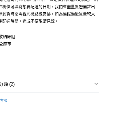
0 利率 每期
NT$2,416
21家銀行
庫商業銀行
第一商業銀行
註欄位可填寫想要配達的日期，我們會盡量幫您備註出
業銀行
彰化商業銀行
際到貨時間需視司機路線安排，如為連假過後貨量較大
庫商業銀行
第一商業銀行
業儲蓄銀行
台北富邦商業銀行
業銀行
彰化商業銀行
定配送時間，造成不便敬請見諒。
華商業銀行
兆豐國際商業銀行
業儲蓄銀行
台北富邦商業銀行
小企業銀行
台中商業銀行
華商業銀行
兆豐國際商業銀行
台灣）商業銀行
華泰商業銀行
收納床組｜
小企業銀行
台中商業銀行
業銀行
遠東國際商業銀行
品亞麻布
台灣）商業銀行
華泰商業銀行
業銀行
永豐商業銀行
業銀行
遠東國際商業銀行
業銀行
星展（台灣）商業銀行
業銀行
永豐商業銀行
y
際商業銀行
中國信託商業銀行
業銀行
星展（台灣）商業銀行
天信用卡公司
際商業銀行
中國信託商業銀行
分期
天信用卡公司
你分期使用說明】
類 (2)
享後付
由台灣大哥大提供，台灣大哥大用戶可立即使用無須另外申請。
式選擇「大哥付你分期」，訂單成立後會自動跳轉到大哥付的交易
｜床墊、床架、化妝桌、衣櫥櫃
床架
雙人加大6尺
證手機門號後，選擇欲分期的期數、繳款截止日，確認付款後即
FTEE先享後付」】
客服
。
先享後付是「在收到商品之後才付款」的支付方式。 讓您購物簡單
准額度、可分期數及費用金額請依後續交易確認頁面所載為準。
心！
市
立30分鐘內，如未前往確認交易或遇審核未通過，訂單將自動取
：不需註冊會員、不需綁卡、不需儲值。
「轉專審核」未通過狀況，表示未達大哥付你分期系統評分，恕
：只要手機號碼，簡訊認證，即可結帳。
評估內容。
：先確認商品／服務後，再付款。
式說明】