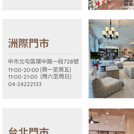
結果請求
５．嚴禁
形，恩沛
動。