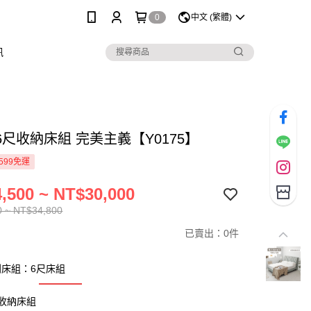
0
中文 (繁體)
訊
尺收納床組 完美主義【Y0175】
599免運
,500 ~ NT$30,000
0 ~ NT$34,800
已賣出：0件
床組：6尺床組
收納床組