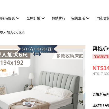
⏰限時優惠
全屋訂製
熱銷排行
完美生活
門市資
雙人加大6尺床架
奧格斯6
宅配滿NT$
NT$14
NT$17,30
奧格斯系列
奧格斯6尺