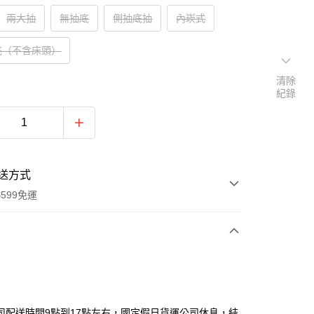
兩大抽
無抽底
側抽底抽
內崁式
底（不含床頭）
清除
紀錄
送方式
599免運
次付款
期付款
0 利率 每期
NT$4,833
21家銀行
司配送時間9點到17點左右，國定假日貨運公司休息，結