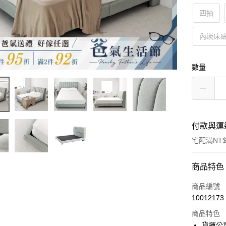
四抽
內崁床
數量
付款與運
宅配滿NT$
付款方式
商品特色
信用卡一
商品編號
10012173
信用卡分
商品特色
3 期 
貨運公