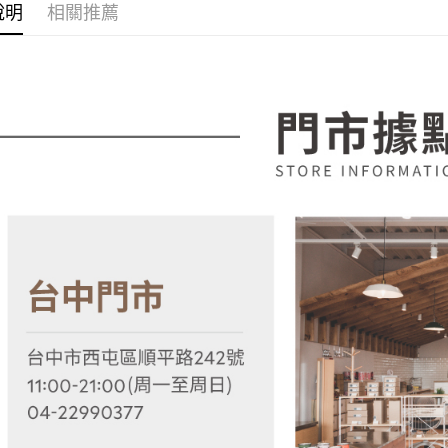
宅配
說明
相關推薦
1.分期款
【「AFT
醒簡訊。
每筆NT$1
１．於結帳
2.透過簡
付」結帳
帳／街口支
２．訂單
３．收到繳
【注意事
／ATM／
1.本服務
※ 請注意
用戶於交
絡購買商品
款買賣價
先享後付
2.基於同
※ 交易是
資料（包
是否繳費成
用，由本
付客戶支
3.完整用
【注意事
１．透過由
交易，需
求債權轉
２．關於
https://aft
３．未成
「AFTE
任。
４．使用「
即時審查