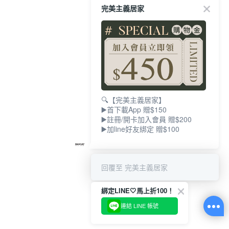
完美主義居家
🔍【完美主義居家】
▶️首下載App 贈$150
▶️註冊/開卡加入會員 贈$200
▶️加line好友綁定 贈$100
回覆至 完美主義居家
綁定LINE🤍馬上折100！
連結 LINE 帳號