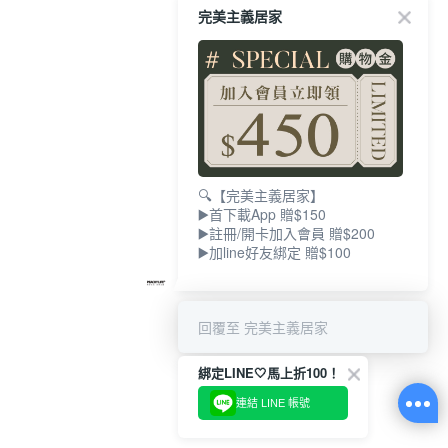
完美主義居家
🔍【完美主義居家】
▶️首下載App 贈$150
▶️註冊/開卡加入會員 贈$200
▶️加line好友綁定 贈$100
回覆至 完美主義居家
綁定LINE🤍馬上折100！
連結 LINE 帳號