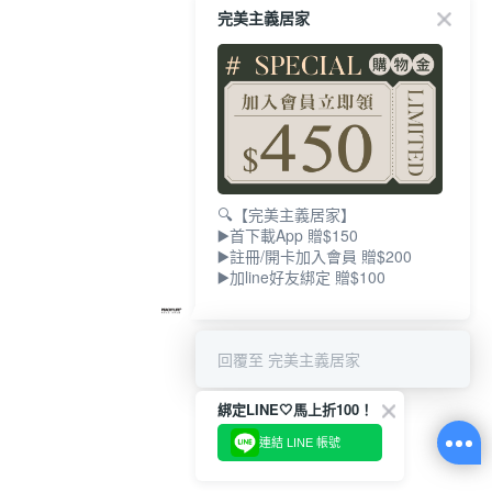
完美主義居家
🔍【完美主義居家】
▶️首下載App 贈$150
▶️註冊/開卡加入會員 贈$200
▶️加line好友綁定 贈$100
回覆至 完美主義居家
綁定LINE🤍馬上折100！
連結 LINE 帳號