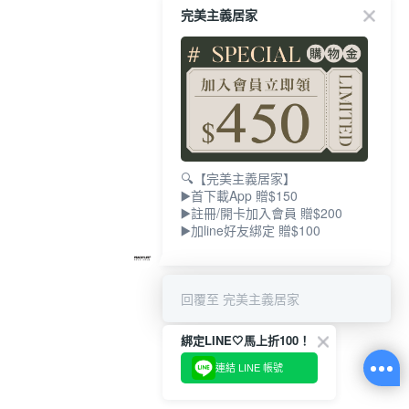
完美主義居家
🔍【完美主義居家】
▶️首下載App 贈$150
▶️註冊/開卡加入會員 贈$200
▶️加line好友綁定 贈$100
回覆至 完美主義居家
綁定LINE🤍馬上折100！
連結 LINE 帳號