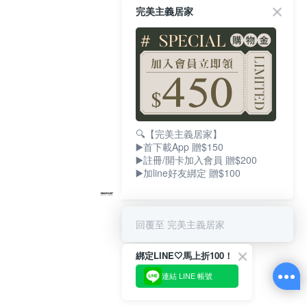
完美主義居家
🔍【完美主義居家】
▶️首下載App 贈$150
▶️註冊/開卡加入會員 贈$200
▶️加line好友綁定 贈$100
回覆至 完美主義居家
綁定LINE🤍馬上折100！
連結 LINE 帳號