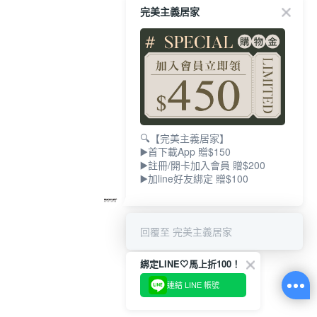
完美主義居家
🔍【完美主義居家】
▶️首下載App 贈$150
▶️註冊/開卡加入會員 贈$200
▶️加line好友綁定 贈$100
回覆至 完美主義居家
綁定LINE🤍馬上折100！
連結 LINE 帳號