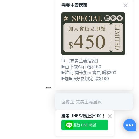
完美主義居家
🔍【完美主義居家】
▶️首下載App 贈$150
▶️註冊/開卡加入會員 贈$200
▶️加line好友綁定 贈$100
回覆至 完美主義居家
綁定LINE🤍馬上折100！
連結 LINE 帳號