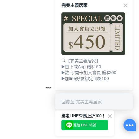
完美主義居家
🔍【完美主義居家】
▶️首下載App 贈$150
▶️註冊/開卡加入會員 贈$200
▶️加line好友綁定 贈$100
回覆至 完美主義居家
綁定LINE🤍馬上折100！
連結 LINE 帳號