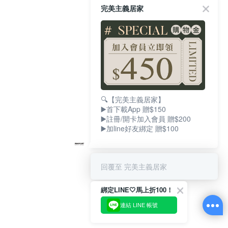
完美主義居家
🔍【完美主義居家】
▶️首下載App 贈$150
▶️註冊/開卡加入會員 贈$200
▶️加line好友綁定 贈$100
回覆至 完美主義居家
綁定LINE🤍馬上折100！
連結 LINE 帳號